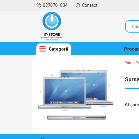
0370701834
Contact
Categorii
Produc
Prima P
Surs
Afişar