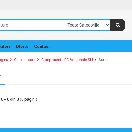
atori
Oferte
Contact
agina
Calculatoare
Componente PC Adiționale SH
Surse
e
e
0 - 0
din
0
(0 pagini)