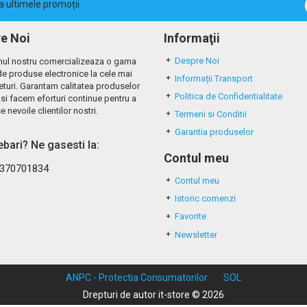
la ultimele promoții
e Noi
Informaţii
Despre Noi
ul nostru comercializeaza o gama
de produse electronice la cele mai
Informații Transport
eturi. Garantam calitatea produselor
Politica de Confidentialitate
si facem eforturi continue pentru a
e nevoile clientilor nostri.
Termeni si Conditii
Garantia produselor
rebari? Ne gasesti la:
Contul meu
370701834
Contul meu
Istoric comenzi
Favorite
Newsletter
ANPC - Protectia Consumatorilor
SOL
Drepturi de autor it-store © 2026