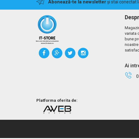
Abonează-te la newsletter
și stai conectat 
Despr
Magazin
variata 
bune pr
noastre 
satisfac
Ai int
0
Platforma oferita de: