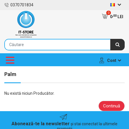
0370701834
0
,00
0
LEI
Cont
Palm
Nu există niciun Producător.
Continuă
Abonează-te la newsletter
și stai conectat la ultimele
promoții