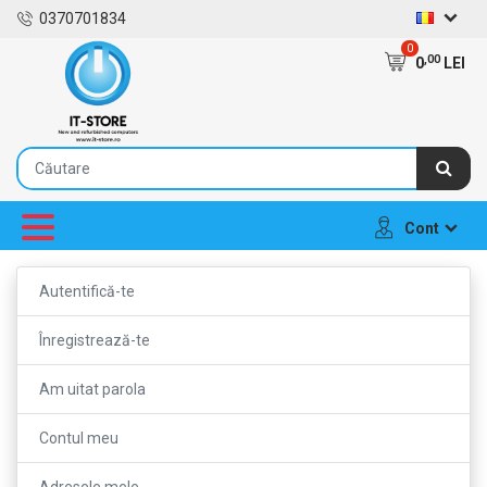
0370701834
0
,00
0
LEI
Cont
Autentifică-te
Înregistrează-te
Am uitat parola
Contul meu