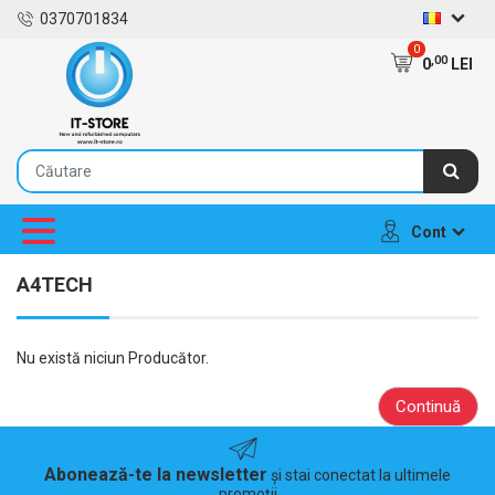
0370701834
0
,00
0
LEI
Cont
A4TECH
Nu există niciun Producător.
Continuă
Abonează-te la newsletter
și stai conectat la ultimele
promoții