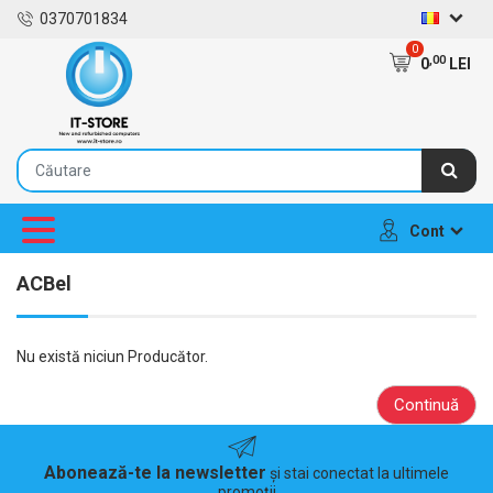
0370701834
0
,00
0
LEI
Cont
ACBel
Nu există niciun Producător.
Continuă
Abonează-te la newsletter
și stai conectat la ultimele
promoții