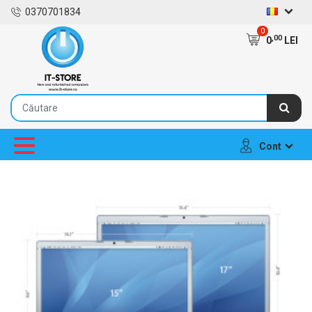
0370701834
0
,00
0
LEI
Cont