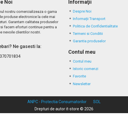
e Noi
Informaţii
Despre Noi
ul nostru comercializeaza o gama
de produse electronice la cele mai
Informații Transport
eturi. Garantam calitatea produselor
Politica de Confidentialitate
si facem eforturi continue pentru a
e nevoile clientilor nostri.
Termeni si Conditii
Garantia produselor
rebari? Ne gasesti la:
Contul meu
370701834
Contul meu
Istoric comenzi
Favorite
Newsletter
ANPC - Protectia Consumatorilor
SOL
Drepturi de autor it-store © 2026