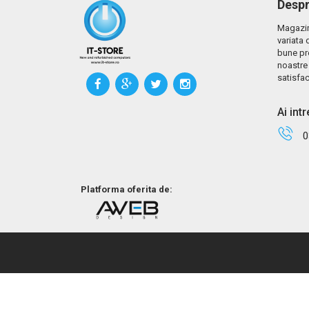
Despr
Magazin
variata 
bune pr
noastre 
satisfac
Ai int
0
Platforma oferita de: