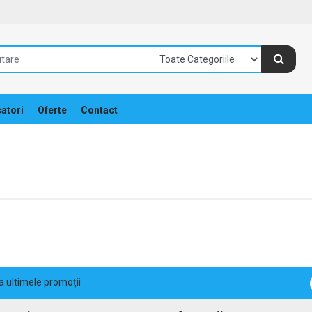
atori
Oferte
Contact
la ultimele promoții