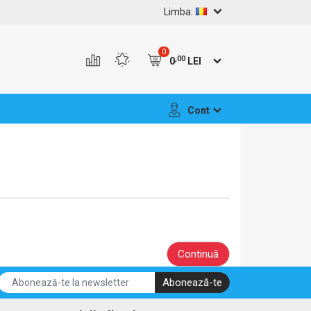
Limba:
0
,00
0
LEI
Cont
Continuă
Abonează-te