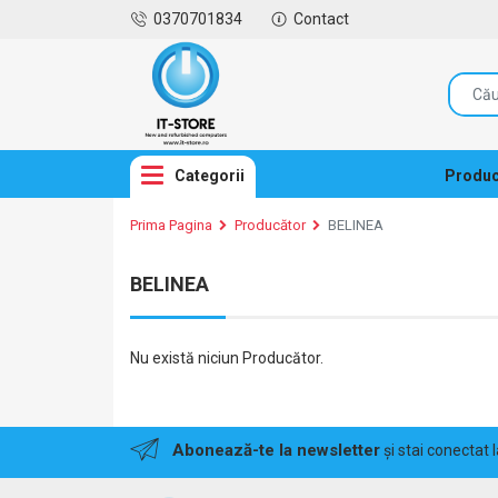
0370701834
Contact
Categorii
Produc
Prima Pagina
Producător
BELINEA
BELINEA
Nu există niciun Producător.
Abonează-te la newsletter
și stai conectat 