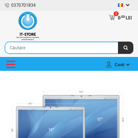
0370701834
0
,00
0
LEI
Cont