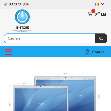
0370701834
0
,00
0
LEI
Cont