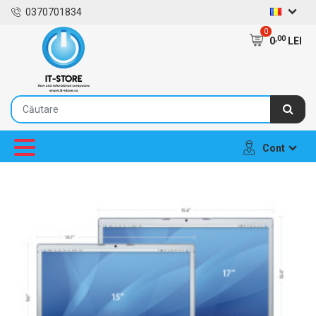
0370701834
0
,00
0
LEI
Cont