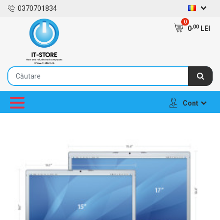
0370701834
0
,00
0
LEI
Cont