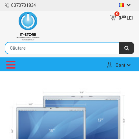
0370701834
0
,00
0
LEI
Cont