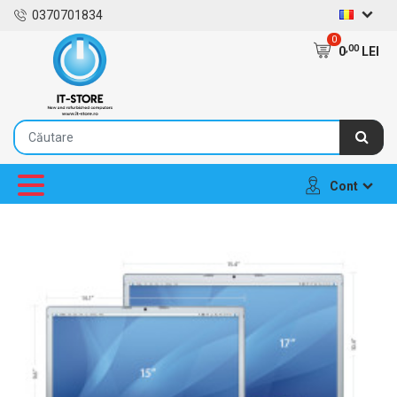
0370701834
0
,00
0
LEI
Cont