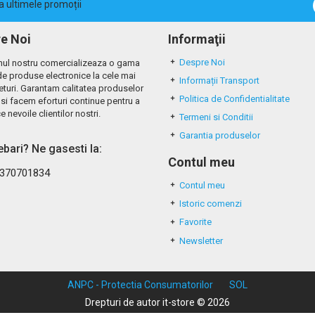
la ultimele promoții
e Noi
Informaţii
Despre Noi
ul nostru comercializeaza o gama
de produse electronice la cele mai
Informații Transport
eturi. Garantam calitatea produselor
Politica de Confidentialitate
si facem eforturi continue pentru a
e nevoile clientilor nostri.
Termeni si Conditii
Garantia produselor
rebari? Ne gasesti la:
Contul meu
370701834
Contul meu
Istoric comenzi
Favorite
Newsletter
ANPC - Protectia Consumatorilor
SOL
Drepturi de autor it-store © 2026