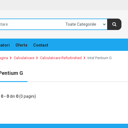
atori
Oferte
Contact
agina
Calculatoare
Calculatoare Refurbished
Intel Pentium G
 Pentium G
e
0 - 0
din
0
(0 pagini)