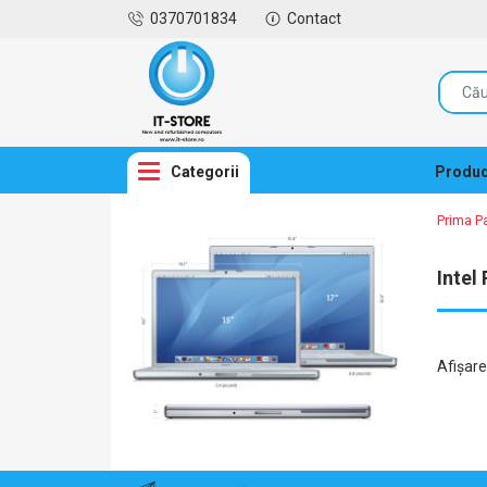
0370701834
Contact
Categorii
Produc
Prima P
Intel
Afişar