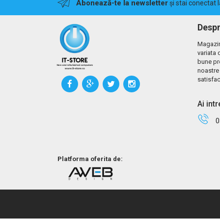
Abonează-te la newsletter
și stai conectat 
Despr
Magazin
variata 
bune pr
noastre 
satisfac
Ai int
0
Platforma oferita de: