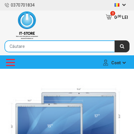
0370701834
0
,00
0
LEI
Cont