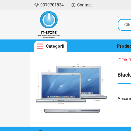
0370701834
Contact
Categorii
Produc
Prima P
Black
Afişar