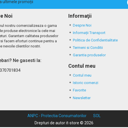
la ultimele promoții
e Noi
Informaţii
Despre Noi
ul nostru comercializeaza o gama
de produse electronice la cele mai
Informații Transport
eturi. Garantam calitatea produselor
Politica de Confidentialitate
si facem eforturi continue pentru a
e nevoile clientilor nostri.
Termeni si Conditii
Garantia produselor
rebari? Ne gasesti la:
Contul meu
370701834
Contul meu
Istoric comenzi
Favorite
Newsletter
ANPC - Protectia Consumatorilor
SOL
Drepturi de autor it-store © 2026