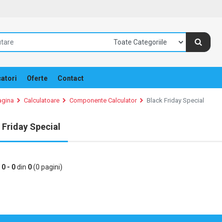
atori
Oferte
Contact
agina
Calculatoare
Componente Calculator
Black Friday Special
 Friday Special
e
0 - 0
din
0
(0 pagini)