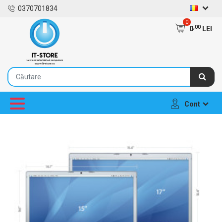
0370701834
0
,00
0
LEI
Cont