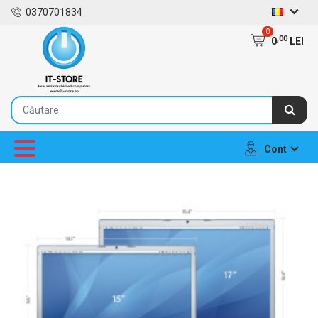
0370701834
0
,00
0
LEI
Cont