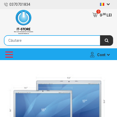
0370701834
0
,00
0
LEI
Cont