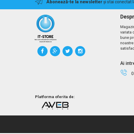
Abonează-te la newsletter
și stai conectat 
Despr
Magazin
variata 
bune pr
noastre 
satisfac
Ai int
0
Platforma oferita de: