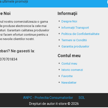
la ultimele promoții
e Noi
Informaţii
Despre Noi
ul nostru comercializeaza o gama
de produse electronice la cele mai
Informații Transport
eturi. Garantam calitatea produselor
Politica de Confidentialitate
si facem eforturi continue pentru a
e nevoile clientilor nostri.
Termeni si Conditii
Garantia produselor
rebari? Ne gasesti la:
Contul meu
370701834
Contul meu
Istoric comenzi
Favorite
Newsletter
ANPC - Protectia Consumatorilor
SOL
Drepturi de autor it-store © 2026