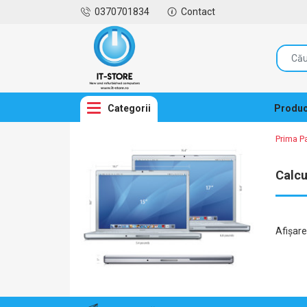
0370701834
Contact
Categorii
Produc
Prima P
Calcu
Afişar