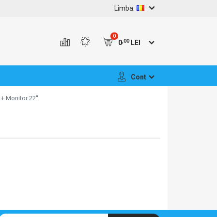
Limba:
0
,00
0
LEI
Cont
 + Monitor 22''