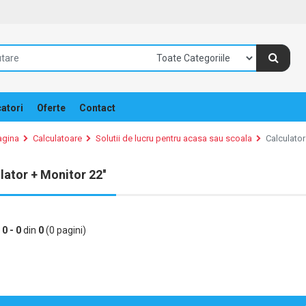
atori
Oferte
Contact
agina
Calculatoare
Solutii de lucru pentru acasa sau scoala
Calculator
lator + Monitor 22''
e
0 - 0
din
0
(0 pagini)