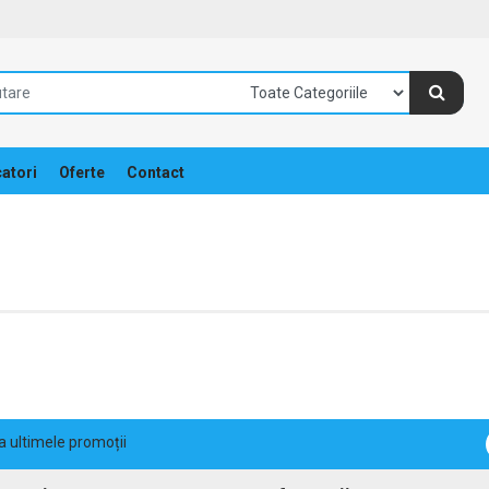
atori
Oferte
Contact
la ultimele promoții