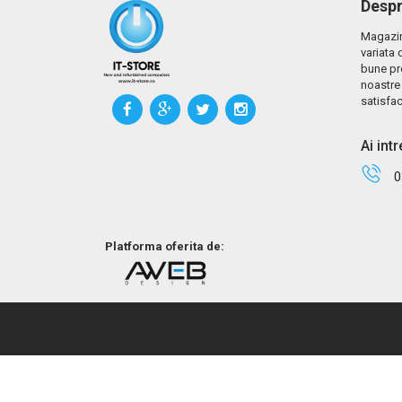
Despr
Magazin
variata 
bune pr
noastre 
satisfac
Ai int
0
Platforma oferita de: