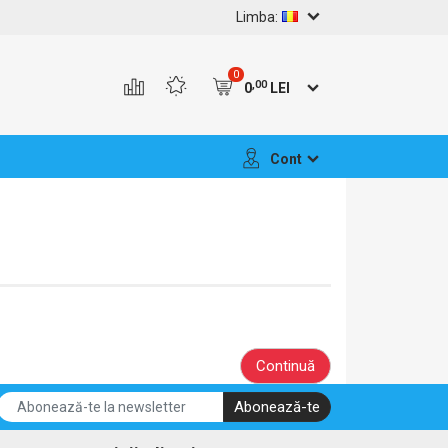
Limba:
0
,00
0
LEI
Cont
Continuă
Abonează-te