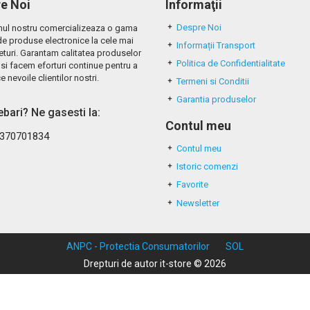
e Noi
Informaţii
Despre Noi
ul nostru comercializeaza o gama
de produse electronice la cele mai
Informații Transport
eturi. Garantam calitatea produselor
Politica de Confidentialitate
si facem eforturi continue pentru a
e nevoile clientilor nostri.
Termeni si Conditii
Garantia produselor
rebari? Ne gasesti la:
Contul meu
370701834
Contul meu
Istoric comenzi
Favorite
Newsletter
ANPC - Protectia Consumatorilor
SOL
Drepturi de autor it-store © 2026