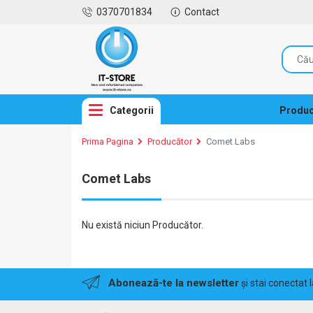
0370701834
Contact
Categorii
Produc
Prima Pagina
Producător
Comet Labs
Comet Labs
Nu există niciun Producător.
Abonează-te la newsletter
și stai conectat 