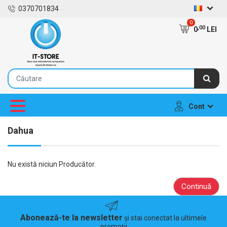
0370701834
0
,00
0
LEI
Cont
Dahua
Nu există niciun Producător.
Continuă
Abonează-te la newsletter
și stai conectat la ultimele
promoții