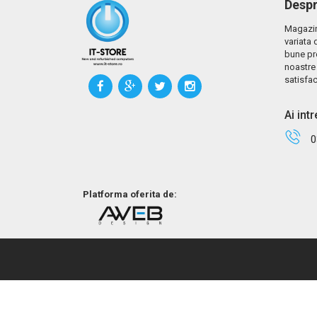
Despr
Magazin
variata 
bune pr
noastre 
satisfac
Ai int
0
Platforma oferita de: