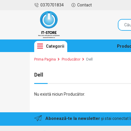
0370701834
Contact
Categorii
Produc
Prima Pagina
Producător
Dell
Dell
Nu există niciun Producător.
Abonează-te la newsletter
și stai conectat 