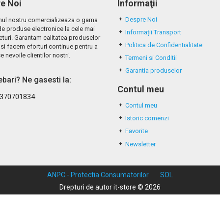
e Noi
Informaţii
Despre Noi
ul nostru comercializeaza o gama
de produse electronice la cele mai
Informații Transport
eturi. Garantam calitatea produselor
Politica de Confidentialitate
si facem eforturi continue pentru a
e nevoile clientilor nostri.
Termeni si Conditii
Garantia produselor
rebari? Ne gasesti la:
Contul meu
370701834
Contul meu
Istoric comenzi
Favorite
Newsletter
ANPC - Protectia Consumatorilor
SOL
Drepturi de autor it-store © 2026