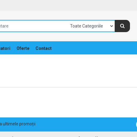
atori
Oferte
Contact
la ultimele promoții