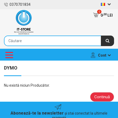
0370701834
0
,00
0
LEI
Cont
DYMO
Nu există niciun Producător.
Continuă
Abonează-te la newsletter
și stai conectat la ultimele
promoții