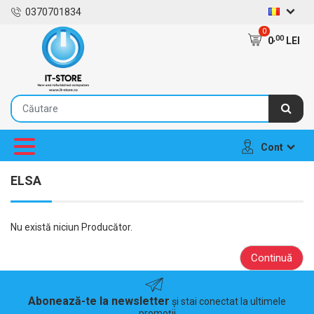
0370701834
0
,00
0
LEI
Cont
ELSA
Nu există niciun Producător.
Continuă
Abonează-te la newsletter
și stai conectat la ultimele
promoții