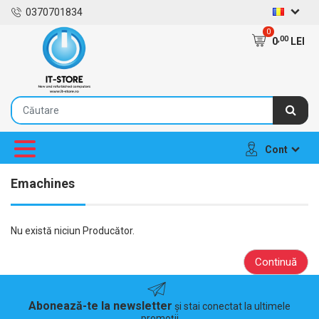
0370701834
0
,00
0
LEI
Cont
Emachines
Nu există niciun Producător.
Continuă
Abonează-te la newsletter
și stai conectat la ultimele
promoții