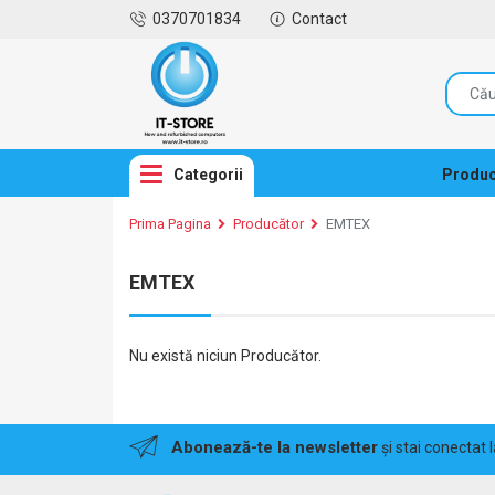
0370701834
Contact
Categorii
Produc
Prima Pagina
Producător
EMTEX
EMTEX
Nu există niciun Producător.
Abonează-te la newsletter
și stai conectat 