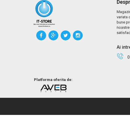
Despr
Magazin
variata 
bune pr
noastre 
satisfac
Ai int
0
Platforma oferita de: