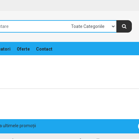
atori
Oferte
Contact
la ultimele promoții