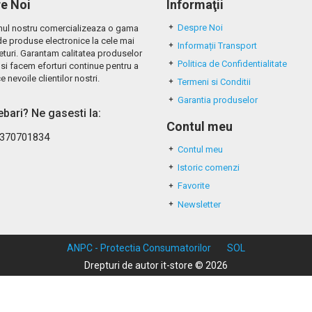
e Noi
Informaţii
Despre Noi
ul nostru comercializeaza o gama
de produse electronice la cele mai
Informații Transport
eturi. Garantam calitatea produselor
Politica de Confidentialitate
si facem eforturi continue pentru a
e nevoile clientilor nostri.
Termeni si Conditii
Garantia produselor
rebari? Ne gasesti la:
Contul meu
370701834
Contul meu
Istoric comenzi
Favorite
Newsletter
ANPC - Protectia Consumatorilor
SOL
Drepturi de autor it-store © 2026