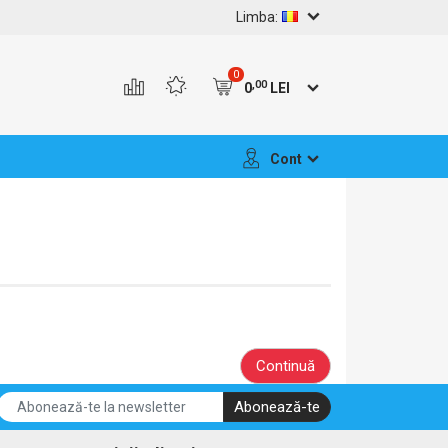
Limba:
0
,00
0
LEI
Cont
Continuă
Abonează-te