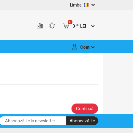
Limba:
0
,00
0
LEI
Cont
Continuă
Abonează-te