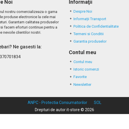
e Noi
Informaţii
Despre Noi
ul nostru comercializeaza o gama
de produse electronice la cele mai
Informații Transport
eturi. Garantam calitatea produselor
Politica de Confidentialitate
si facem eforturi continue pentru a
e nevoile clientilor nostri.
Termeni si Conditii
Garantia produselor
rebari? Ne gasesti la:
Contul meu
370701834
Contul meu
Istoric comenzi
Favorite
Newsletter
ANPC - Protectia Consumatorilor
SOL
Drepturi de autor it-store © 2026