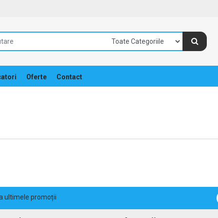
atori
Oferte
Contact
la ultimele promoții