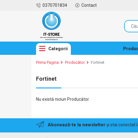
0370701834
Contact
Categorii
Produc
Prima Pagina
Producător
Fortinet
Fortinet
Nu există niciun Producător.
Abonează-te la newsletter
și stai conectat 