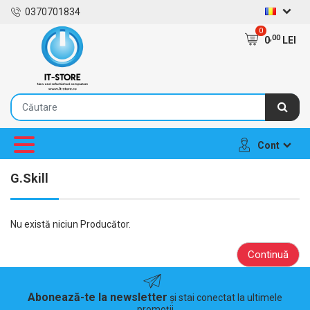
0370701834
0
,00
0
LEI
Cont
G.Skill
Nu există niciun Producător.
Continuă
Abonează-te la newsletter
și stai conectat la ultimele
promoții