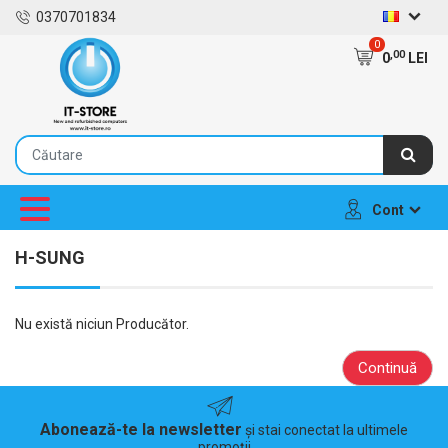
0370701834
0
,00
0
LEI
Cont
H-SUNG
Nu există niciun Producător.
Continuă
Abonează-te la newsletter
și stai conectat la ultimele
promoții