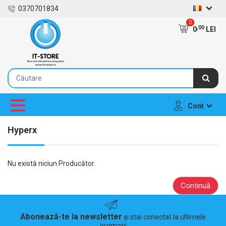
0370701834
0
,00
0
LEI
Cont
Hyperx
Nu există niciun Producător.
Continuă
Abonează-te la newsletter
și stai conectat la ultimele
promoții