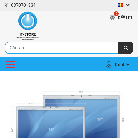
0370701834
0
,00
0
LEI
Cont