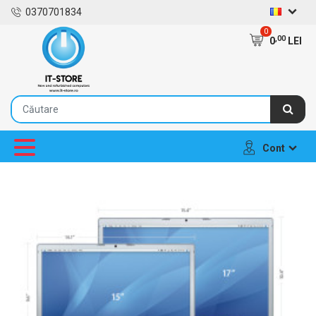
0370701834
0
,00
0
LEI
Cont