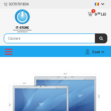
0370701834
0
,00
0
LEI
Cont