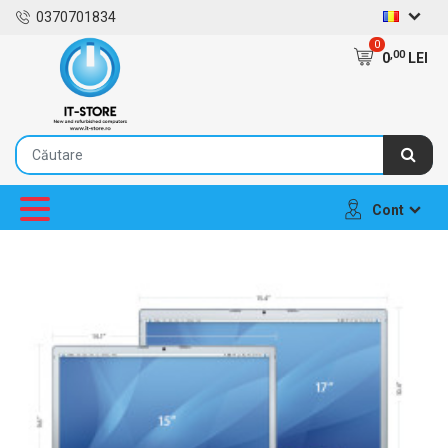
0370701834
0
,00
0
LEI
Cont