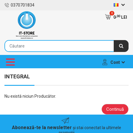
0370701834
0
,00
0
LEI
Cont
INTEGRAL
Nu există niciun Producător.
Continuă
Abonează-te la newsletter
și stai conectat la ultimele
promoții