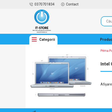
0370701834
Contact
Categorii
Produc
Prima P
Intel
Afişar