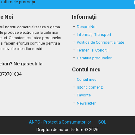
la ultimele promoții
e Noi
Informaţii
Despre Noi
ul nostru comercializeaza o gama
de produse electronice la cele mai
Informații Transport
eturi. Garantam calitatea produselor
Politica de Confidentialitate
si facem eforturi continue pentru a
e nevoile clientilor nostri.
Termeni si Conditii
Garantia produselor
rebari? Ne gasesti la:
Contul meu
370701834
Contul meu
Istoric comenzi
Favorite
Newsletter
ANPC - Protectia Consumatorilor
SOL
Drepturi de autor it-store © 2026