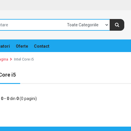
atori
Oferte
Contact
agina
Intel Core i5
 Core i5
e
0 - 0
din
0
(0 pagini)