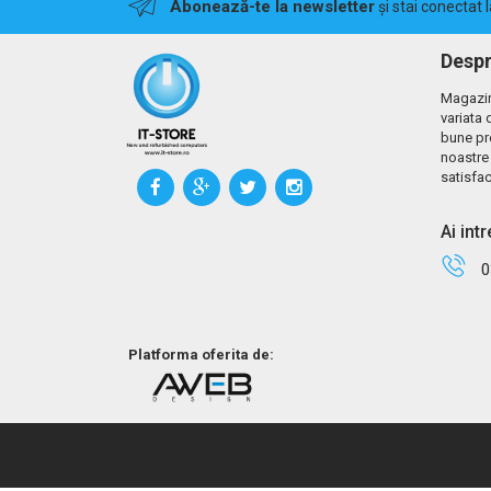
Abonează-te la newsletter
și stai conectat 
Despr
Magazin
variata 
bune pr
noastre 
satisfac
Ai int
0
Platforma oferita de: