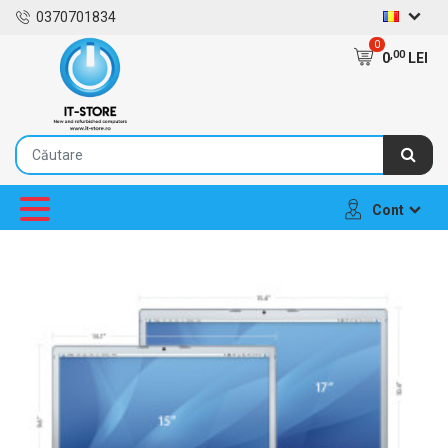
0370701834
0
,00
0
LEI
Cont