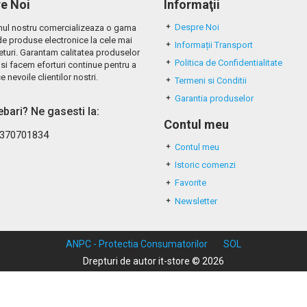
e Noi
Informaţii
Despre Noi
ul nostru comercializeaza o gama
de produse electronice la cele mai
Informații Transport
eturi. Garantam calitatea produselor
Politica de Confidentialitate
si facem eforturi continue pentru a
e nevoile clientilor nostri.
Termeni si Conditii
Garantia produselor
rebari? Ne gasesti la:
Contul meu
370701834
Contul meu
Istoric comenzi
Favorite
Newsletter
ANPC - Protectia Consumatorilor
SOL
Drepturi de autor it-store © 2026