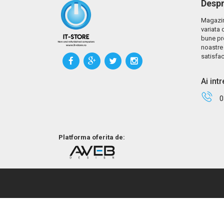
Despr
Magazin
variata 
bune pr
noastre 
satisfac
Ai int
0
Platforma oferita de: