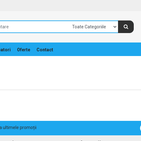
atori
Oferte
Contact
la ultimele promoții