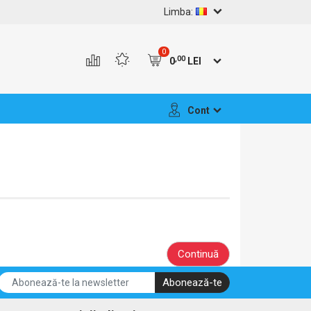
Limba:
0
,00
0
LEI
Cont
Continuă
Abonează-te