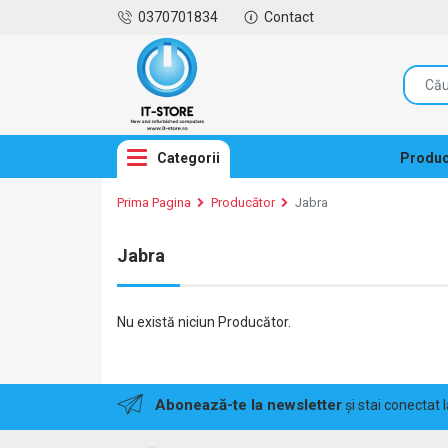
0370701834
Contact
Categorii
Produc
Prima Pagina
Producător
Jabra
Jabra
Nu există niciun Producător.
Abonează-te la newsletter
și stai conectat 