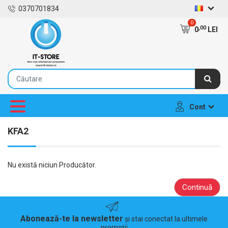
0370701834
0
,00
0
LEI
Cont
KFA2
Nu există niciun Producător.
Continuă
Abonează-te la newsletter
și stai conectat la ultimele
promoții