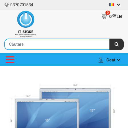
0370701834
0
,00
0
LEI
Cont