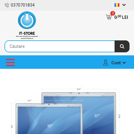
0370701834
0
,00
0
LEI
Cont