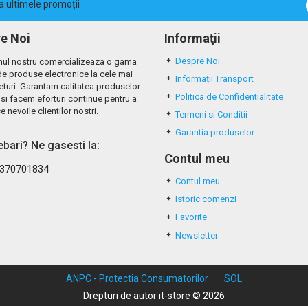
la ultimele promoții
e Noi
Informaţii
Despre Noi
ul nostru comercializeaza o gama
de produse electronice la cele mai
Informații Transport
eturi. Garantam calitatea produselor
Politica de Confidentialitate
si facem eforturi continue pentru a
e nevoile clientilor nostri.
Termeni si Conditii
Garantia produselor
rebari? Ne gasesti la:
Contul meu
370701834
Contul meu
Istoric comenzi
Favorite
Newsletter
ANPC - Protectia Consumatorilor
SOL
Drepturi de autor it-store © 2026