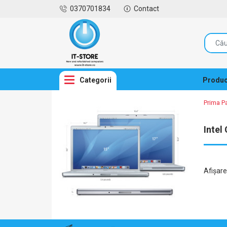
0370701834
Contact
Categorii
Produc
Prima P
Intel
Afişar