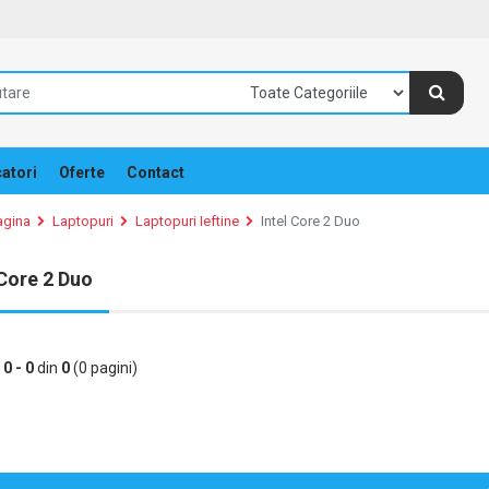
atori
Oferte
Contact
agina
Laptopuri
Laptopuri Ieftine
Intel Core 2 Duo
 Core 2 Duo
e
0 - 0
din
0
(0 pagini)