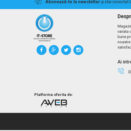
Abonează-te la newsletter
și stai conectat 
Despr
Magazin
variata 
bune pr
noastre 
satisfac
Ai int
0
Platforma oferita de: