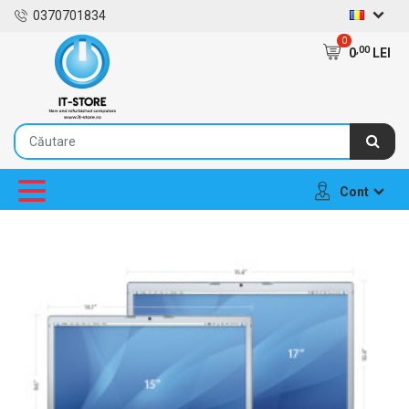
0370701834
0
,00
0
LEI
Cont