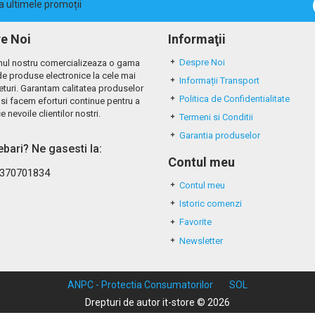
la ultimele promoții
e Noi
Informaţii
Despre Noi
ul nostru comercializeaza o gama
de produse electronice la cele mai
Informații Transport
eturi. Garantam calitatea produselor
Politica de Confidentialitate
si facem eforturi continue pentru a
e nevoile clientilor nostri.
Termeni si Conditii
Garantia produselor
rebari? Ne gasesti la:
Contul meu
370701834
Contul meu
Istoric comenzi
Favorite
Newsletter
ANPC - Protectia Consumatorilor
SOL
Drepturi de autor it-store © 2026