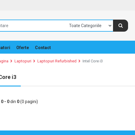
atori
Oferte
Contact
agina
Laptopuri
Laptopuri Refurbished
Intel Core i3
 Core i3
e
0 - 0
din
0
(0 pagini)