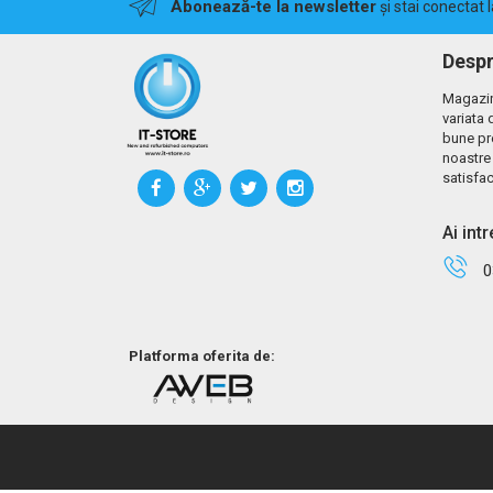
Abonează-te la newsletter
și stai conectat 
Despr
Magazin
variata 
bune pr
noastre 
satisfac
Ai int
0
Platforma oferita de: