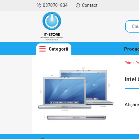
0370701834
Contact
Categorii
Produc
Prima P
Intel
Afişar