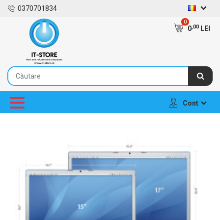
0370701834
0
,00
0
LEI
Cont