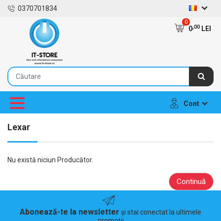
0370701834
0
,00
0
LEI
Cont
Lexar
Nu există niciun Producător.
Continuă
Abonează-te la newsletter
și stai conectat la ultimele
promoții