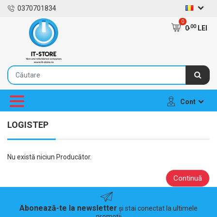
0370701834
0
,00
0
LEI
Cont
LOGISTEP
Nu există niciun Producător.
Continuă
Abonează-te la newsletter
și stai conectat la ultimele
promoții