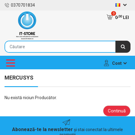
0370701834
0
,00
0
LEI
Cont
MERCUSYS
Nu există niciun Producător.
Continuă
Abonează-te la newsletter
și stai conectat la ultimele
promoții