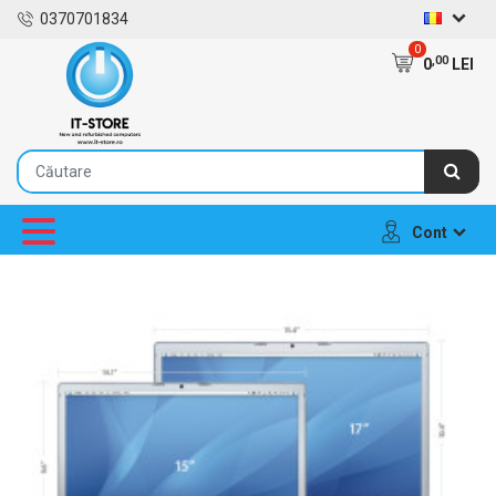
0370701834
0
,00
0
LEI
Cont